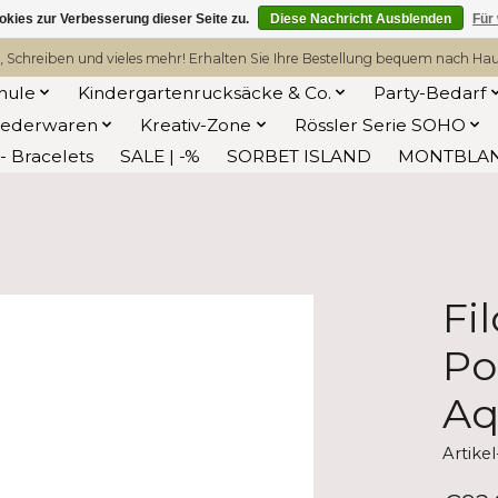
kies zur Verbesserung dieser Seite zu.
Diese Nachricht Ausblenden
Für
, Schreiben und vieles mehr! Erhalten Sie Ihre Bestellung bequem nach Hause
hule
Kindergartenrucksäcke & Co.
Party-Bedarf
Lederwaren
Kreativ-Zone
Rössler Serie SOHO
 Bracelets
SALE | -%
SORBET ISLAND
MONTBLA
Fi
Po
Aq
Artik