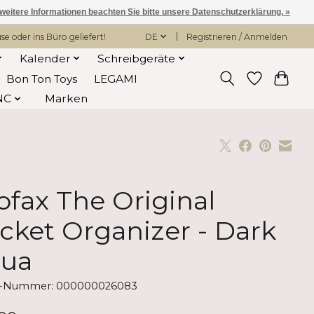
 weitere Informationen beachten Sie bitte unsere Datenschutzerklärung. »
 oder ins Büro geliefert!
DE
Registrieren / Anmelden
Kalender
Schreibgeräte
Bon Ton Toys
LEGAMI
NC
Marken
lofax The Original
cket Organizer - Dark
ua
el-Nummer: 000000026083