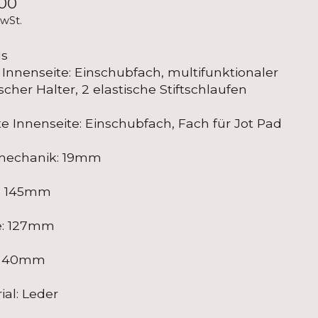
00
MwSt.
ls
 Innenseite: Einschubfach, multifunktionaler
ischer Halter, 2 elastische Stiftschlaufen
e Innenseite: Einschubfach, Fach für Jot Pad
mechanik: 19mm
: 145mm
e: 127mm
e: 40mm
ial: Leder