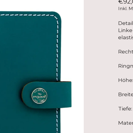
€92,
Inkl. 
Detai
Linke
elast
Recht
Ring
Höhe
Breit
Tief
Mater