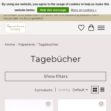
By using our website, you agree to the usage of cookies to help us make this
website better.
Hide this message
More on cookies »
Hier finden Sie hochwertige Produkte im Bereich Schule, Büro, Papier,
Schreiben und vieles mehr! Erhalten Sie Ihre Bestellung bequem nach
Hause oder ins Büro geliefert!
Wishlist
Cart
Home
/
Papeterie
/
Tagebücher
Tagebücher
Show filters
Sort by
Default
5 products