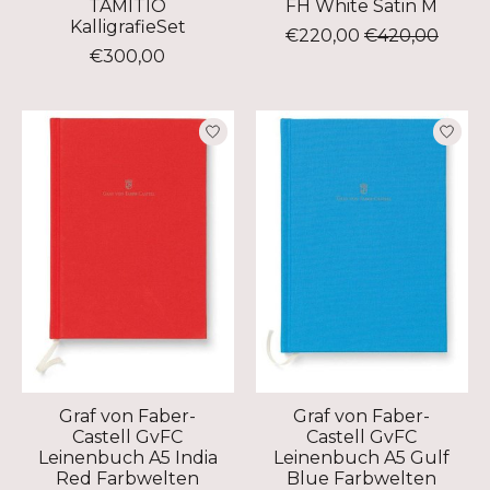
TAMITIO
FH White Satin M
KalligrafieSet
€220,00
€420,00
€300,00
Graf von Faber-
Graf von Faber-
Castell GvFC
Castell GvFC
Leinenbuch A5 India
Leinenbuch A5 Gulf
Red Farbwelten
Blue Farbwelten