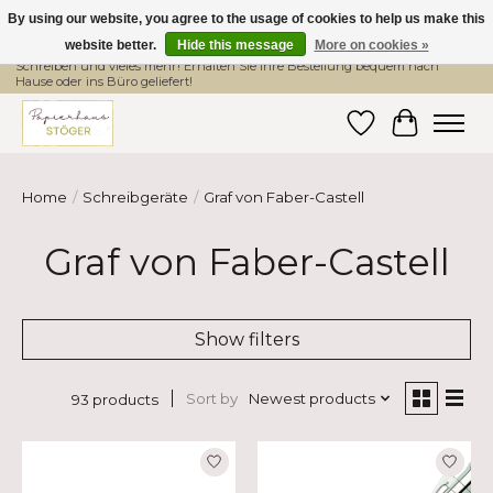
By using our website, you agree to the usage of cookies to help us make this
website better.
Hide this message
More on cookies »
Hier finden Sie hochwertige Produkte im Bereich Schule, Büro, Papier,
Schreiben und vieles mehr! Erhalten Sie Ihre Bestellung bequem nach
Hause oder ins Büro geliefert!
Wishlist
Cart
Home
/
Schreibgeräte
/
Graf von Faber-Castell
Graf von Faber-Castell
Show filters
Sort by
Newest products
93 products