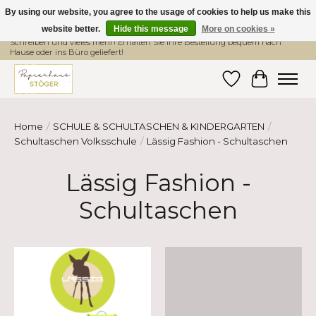
By using our website, you agree to the usage of cookies to help us make this
website better.
Hide this message
More on cookies »
Hier finden Sie hochwertige Produkte im Bereich Schule, Büro, Papier,
Schreiben und vieles mehr! Erhalten Sie Ihre Bestellung bequem nach
Hause oder ins Büro geliefert!
Wishlist
Cart
Home
/
SCHULE & SCHULTASCHEN & KINDERGARTEN
/
Schultaschen Volksschule
/
Lässig Fashion - Schultaschen
Lässig Fashion -
Schultaschen