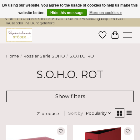
By using our website, you agree to the usage of cookies to help us make this
website better.
Hide this message
More on cookies »
Hier finden Sie hochwertige Produkte im Bereich Schule, Büro, Papier,
Schreiben und vieles mehr! Erhalten Sie Ihre Bestellung bequem nach
Hause oder ins Büro geliefert!
Wishlist
Cart
Home
/
Rössler Serie SOHO
/
S.O.H.O. ROT
S.O.H.O. ROT
Show filters
Sort by
Popularity
21 products