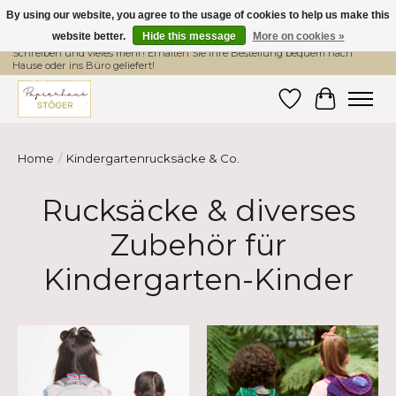
By using our website, you agree to the usage of cookies to help us make this
website better.
Hide this message
More on cookies »
Hier finden Sie hochwertige Produkte im Bereich Schule, Büro, Papier,
Schreiben und vieles mehr! Erhalten Sie Ihre Bestellung bequem nach
Hause oder ins Büro geliefert!
Wishlist
Cart
Home
/
Kindergartenrucksäcke & Co.
Rucksäcke & diverses
Zubehör für
Kindergarten-Kinder