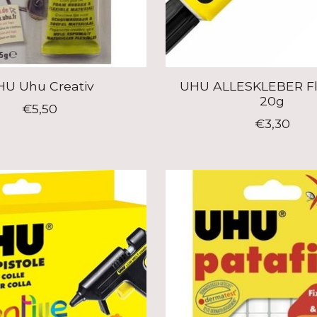
U Uhu Creativ
UHU ALLESKLEBER F
20g
€5,50
€3,30