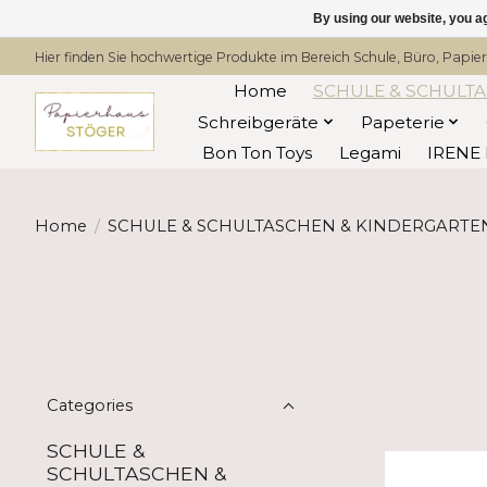
By using our website, you ag
Hier finden Sie hochwertige Produkte im Bereich Schule, Büro, Papier
Home
SCHULE & SCHULT
Schreibgeräte
Papeterie
Bon Ton Toys
Legami
IRENE 
Home
/
SCHULE & SCHULTASCHEN & KINDERGARTE
Categories
SCHULE &
SCHULTASCHEN &