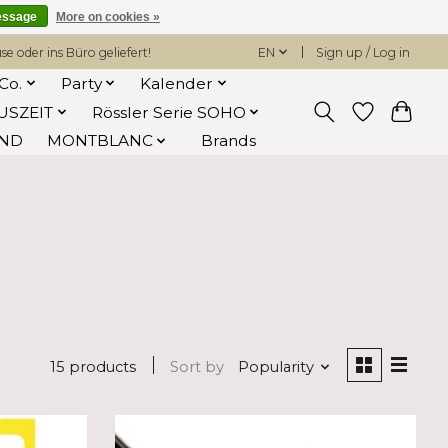
essage
More on cookies »
 oder ins Büro geliefert!
EN
Sign up / Log in
Co.
Party
Kalender
USZEIT
Rössler Serie SOHO
AND
MONTBLANC
Brands
15 products
Sort by
Popularity