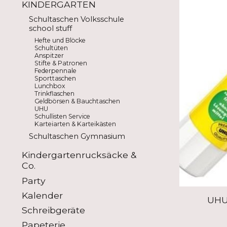
KINDERGARTEN
Schultaschen Volksschule
school stuff
Hefte und Blöcke
Schultüten
Anspitzer
Stifte & Patronen
Federpennale
Sporttaschen
Lunchbox
Trinkflaschen
Geldbörsen & Bauchtaschen
UHU
Schullisten Service
Karteiarten & Karteikästen
Schultaschen Gymnasium
Kindergartenrucksäcke &
Co.
Party
Kalender
UHU 
Schreibgeräte
Papeterie