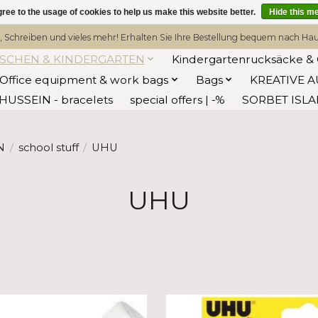
ree to the usage of cookies to help us make this website better.
Hide this m
, Schreiben und vieles mehr! Erhalten Sie Ihre Bestellung bequem nach Hause
ASCHEN & KINDERGARTEN
Kindergartenrucksäcke & 
Office equipment & work bags
Bags
KREATIVE A
HUSSEIN - bracelets
special offers | -%
SORBET ISL
N
/
school stuff
/
UHU
UHU