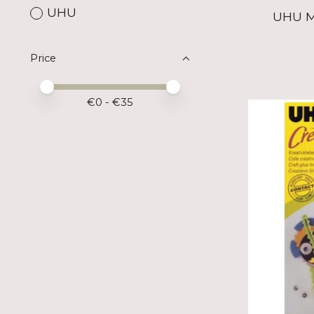
UHU
UHU Me
Price
Price minimum value
Price maximum value
€
0
- €
35