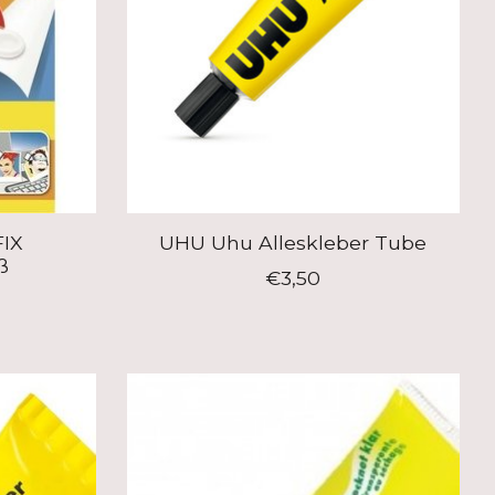
IX
UHU Uhu Alleskleber Tube
ß
€3,50