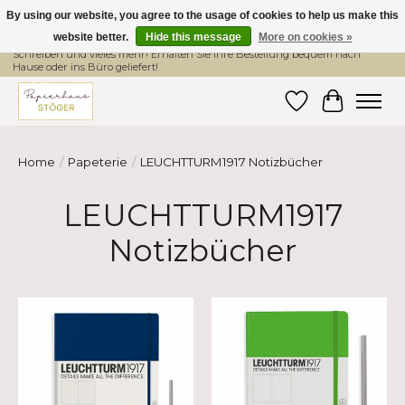
By using our website, you agree to the usage of cookies to help us make this
website better.
Hide this message
More on cookies »
Hier finden Sie hochwertige Produkte im Bereich Schule, Büro, Papier,
Schreiben und vieles mehr! Erhalten Sie Ihre Bestellung bequem nach
Hause oder ins Büro geliefert!
Wishlist
Cart
Home
/
Papeterie
/
LEUCHTTURM1917 Notizbücher
LEUCHTTURM1917
Notizbücher