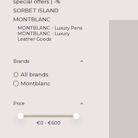
special offers | -%
SORBET ISLAND
MONTBLANC
MONTBLANC - Luxury Pens
MONTBLANC - Luxury
Leather Goods
Brands
All brands
Montblanc
Price
Price minimum value
Price maximum value
€
0
- €
600