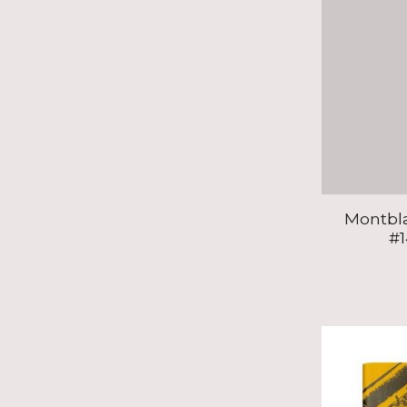
Montbl
#1