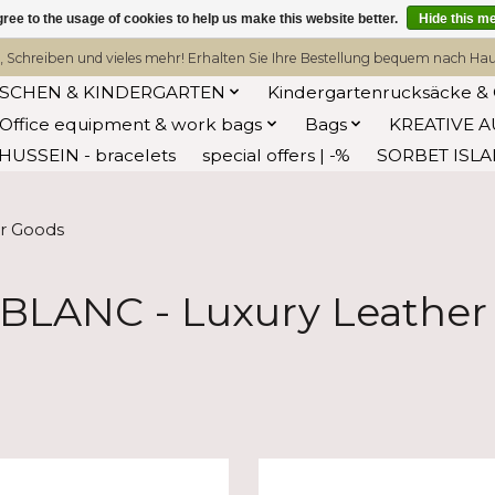
ree to the usage of cookies to help us make this website better.
Hide this m
, Schreiben und vieles mehr! Erhalten Sie Ihre Bestellung bequem nach Hause
ASCHEN & KINDERGARTEN
Kindergartenrucksäcke & 
Office equipment & work bags
Bags
KREATIVE A
HUSSEIN - bracelets
special offers | -%
SORBET ISL
r Goods
LANC - Luxury Leather