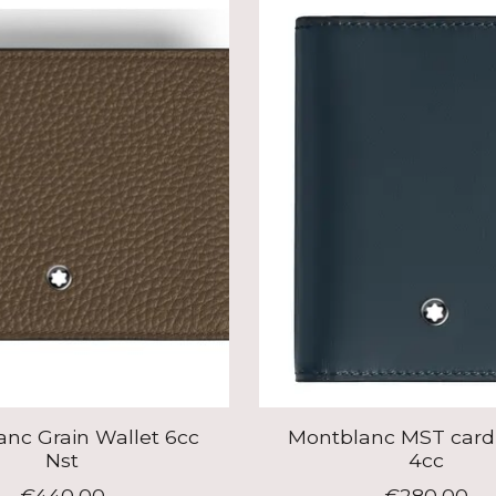
nc Grain Wallet 6cc
Montblanc MST card
Nst
4cc
€440,00
€280,00