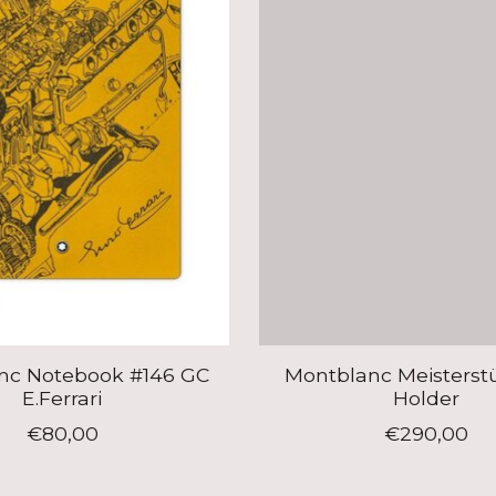
nc Notebook #146 GC
Montblanc Meisterst
E.Ferrari
Holder
€80,00
€290,00