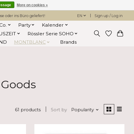
essage
More on cookies »
 oder ins Büro geliefert!
EN
Sign up / Log in
Co.
Party
Kalender
USZEIT
Rössler Serie SOHO
AND
MONTBLANC
Brands
 Goods
61 products
Sort by
Popularity