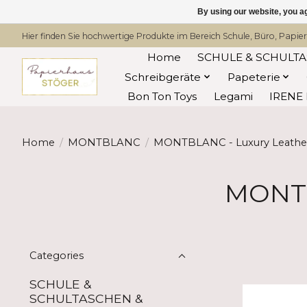
By using our website, you ag
Hier finden Sie hochwertige Produkte im Bereich Schule, Büro, Papier
Home
SCHULE & SCHULT
Schreibgeräte
Papeterie
Bon Ton Toys
Legami
IRENE 
Home
/
MONTBLANC
/
MONTBLANC - Luxury Leathe
MONTB
Categories
SCHULE &
SCHULTASCHEN &