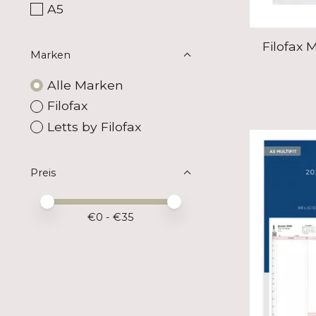
A5
Filofax 
Marken
Alle Marken
Filofax
Letts by Filofax
Preis
Preis – Mindestwert
Price maximum value
€
0
- €
35