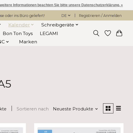
 weitere Informationen beachten Sie bitte unsere Datenschutzerklärung. »
 oder ins Büro geliefert!
DE
Registrieren / Anmelden
Kalender
Schreibgeräte
Bon Ton Toys
LEGAMI
NC
Marken
 A5
kte
Sortieren nach
Neueste Produkte