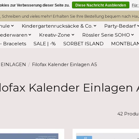
kies zur Verbesserung dieser Seite zu.
Diese Nachricht Ausblenden
Für
, Schreiben und vieles mehr! Erhalten Sie Ihre Bestellung bequem nach Hause
hule
Kindergartenrucksäcke & Co.
Party-Bedarf
Lederwaren
Kreativ-Zone
Rössler Serie SOHO
 Bracelets
SALE | -%
SORBET ISLAND
MONTBLA
r EINLAGEN
/
Filofax Kalender Einlagen A5
lofax Kalender Einlagen
42 Produ