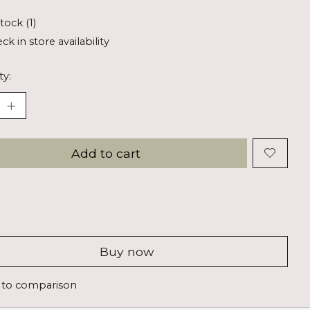
tock (1)
ck in store availability
ty:
Add to cart
Buy now
 to comparison