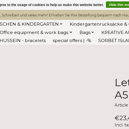
ree to the usage of cookies to help us make this website better.
Hide this m
, Schreiben und vieles mehr! Erhalten Sie Ihre Bestellung bequem nach Hause
ASCHEN & KINDERGARTEN
Kindergartenrucksäcke & 
Office equipment & work bags
Bags
KREATIVE A
HUSSEIN - bracelets
special offers | -%
SORBET ISL
Le
A5
Articl
€23,
Incl. ta