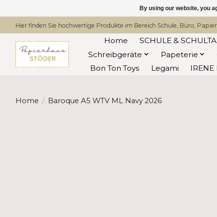
By using our website, you ag
Hier finden Sie hochwertige Produkte im Bereich Schule, Büro, Papier
Home
SCHULE & SCHULT
Schreibgeräte
Papeterie
Bon Ton Toys
Legami
IRENE 
Home
/
Baroque A5 WTV ML Navy 2026
Product image slideshow Items