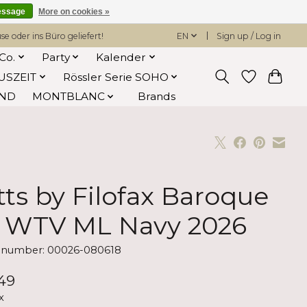
essage
More on cookies »
 oder ins Büro geliefert!
EN
Sign up / Log in
Co.
Party
Kalender
USZEIT
Rössler Serie SOHO
AND
MONTBLANC
Brands
tts by Filofax Baroque
 WTV ML Navy 2026
e number: 00026-080618
49
x