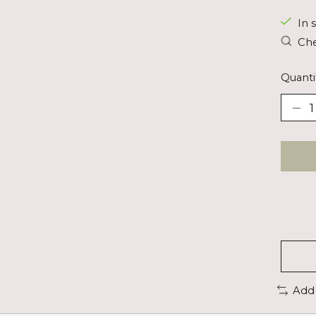
In s
Che
Quanti
Add