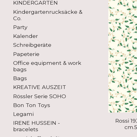
KINDERGARTEN
Kindergartenrucksäcke &
Co.
Party
Kalender
Schreibgeräte
Papeterie
Office equipment & work
bags
Bags
KREATIVE AUSZEIT
Rössler Serie SOHO
Bon Ton Toys
Legami
Rossi 1
IRENE HUSSEIN -
cm.5
bracelets