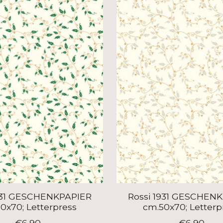
931 GESCHENKPAPIER
Rossi 1931 GESCHEN
0x70; Letterpress
cm.50x70; Letterp
€6,90
€6,90