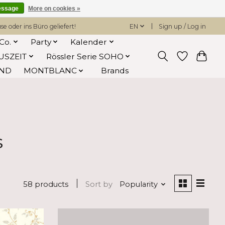
essage
More on cookies »
 oder ins Büro geliefert!
EN
Sign up / Log in
Co.
Party
Kalender
USZEIT
Rössler Serie SOHO
AND
MONTBLANC
Brands
s
58 products
Sort by
Popularity