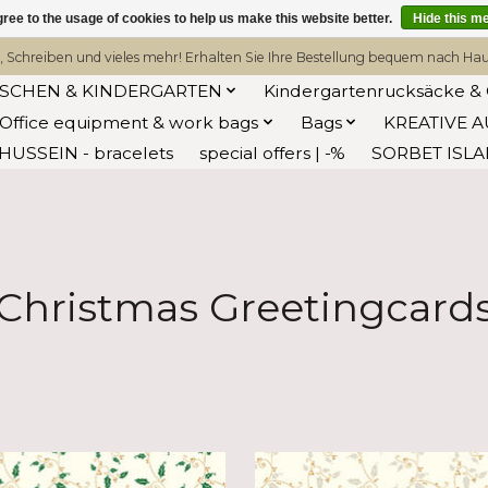
ree to the usage of cookies to help us make this website better.
Hide this m
, Schreiben und vieles mehr! Erhalten Sie Ihre Bestellung bequem nach Hause
ASCHEN & KINDERGARTEN
Kindergartenrucksäcke & 
Office equipment & work bags
Bags
KREATIVE A
HUSSEIN - bracelets
special offers | -%
SORBET ISL
Christmas Greetingcard