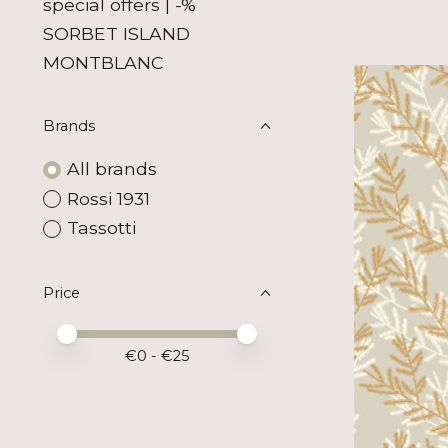
special offers | -%
SORBET ISLAND
MONTBLANC
Brands
All brands
Rossi 1931
Tassotti
Price
Price minimum value
Price maximum value
€
0
- €
25