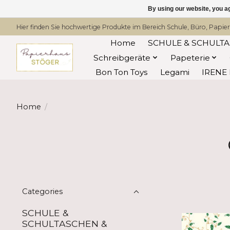
By using our website, you ag
Hier finden Sie hochwertige Produkte im Bereich Schule, Büro, Papier
Home
SCHULE & SCHULT
Schreibgeräte
Papeterie
Bon Ton Toys
Legami
IRENE 
Home
/
Categories
SCHULE &
SCHULTASCHEN &