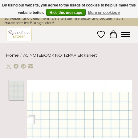
By using our website, you agree to the usage of cookies to help us make this
website better.
Hide this message
More on cookies »
Hier finden Sie hochwertige Produkte im Bereich Schule, Büro, Papier,
Schreiben und vieles mehr! Erhalten Sie Ihre Bestellung bequem nach
Hause oder ins Büro geliefert!
Wishlist
Cart
Home
/
A5 NOTEBOOK NOTIZPAPIER kariert
Product image slideshow Items