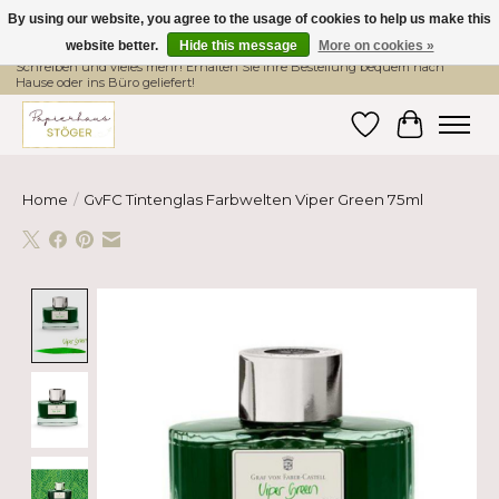
By using our website, you agree to the usage of cookies to help us make this
website better.
Hide this message
More on cookies »
Hier finden Sie hochwertige Produkte im Bereich Schule, Büro, Papier,
Schreiben und vieles mehr! Erhalten Sie Ihre Bestellung bequem nach
Hause oder ins Büro geliefert!
Wishlist
Cart
Home
/
GvFC Tintenglas Farbwelten Viper Green 75ml
Product image slideshow Items