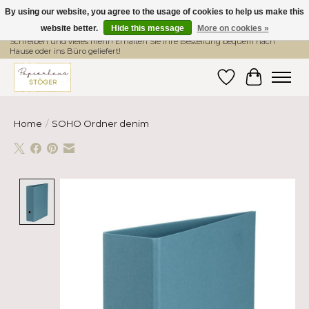
By using our website, you agree to the usage of cookies to help us make this
website better.
Hide this message
More on cookies »
Hier finden Sie hochwertige Produkte im Bereich Schule, Büro, Papier,
Schreiben und vieles mehr! Erhalten Sie Ihre Bestellung bequem nach
Hause oder ins Büro geliefert!
Wishlist
Cart
Home
/
SOHO Ordner denim
Product image slideshow Items