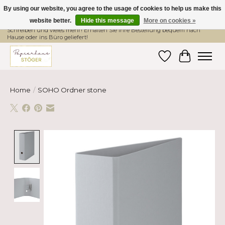
By using our website, you agree to the usage of cookies to help us make this
website better.
Hide this message
More on cookies »
Hier finden Sie hochwertige Produkte im Bereich Schule, Büro, Papier,
Schreiben und vieles mehr! Erhalten Sie Ihre Bestellung bequem nach
Hause oder ins Büro geliefert!
Wishlist
Cart
Home
/
SOHO Ordner stone
Product image slideshow Items