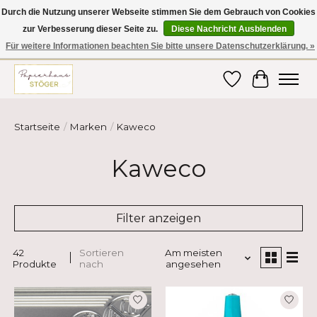
Durch die Nutzung unserer Webseite stimmen Sie dem Gebrauch von Cookies
zur Verbesserung dieser Seite zu.
Diese Nachricht Ausblenden
Hier finden Sie hochwertige Produkte im Bereich Schule, Büro, Papier,
Schreiben und vieles mehr! Erhalten Sie Ihre Bestellung bequem nach
Für weitere Informationen beachten Sie bitte unsere Datenschutzerklärung. »
Hause oder ins Büro geliefert!
Wunschzettel
Ihr Ware
Startseite
/
Marken
/
Kaweco
Kaweco
Filter anzeigen
42
Sortieren
Am meisten
Produkte
nach
angesehen