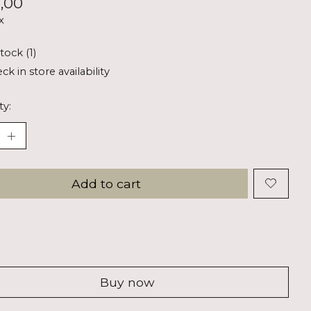
,00
x
tock (1)
ck in store availability
ty:
Add to cart
Buy now