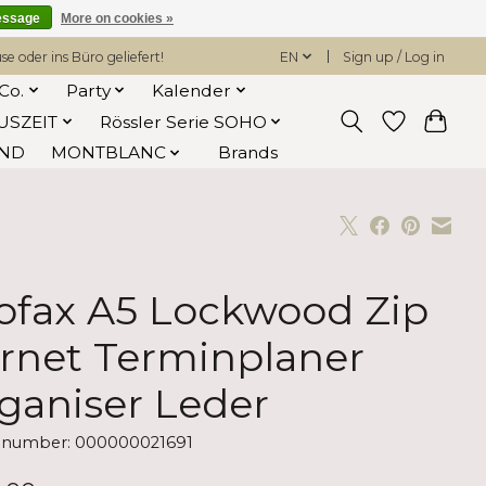
essage
More on cookies »
 oder ins Büro geliefert!
EN
Sign up / Log in
Co.
Party
Kalender
USZEIT
Rössler Serie SOHO
AND
MONTBLANC
Brands
lofax A5 Lockwood Zip
rnet Terminplaner
ganiser Leder
e number: 000000021691