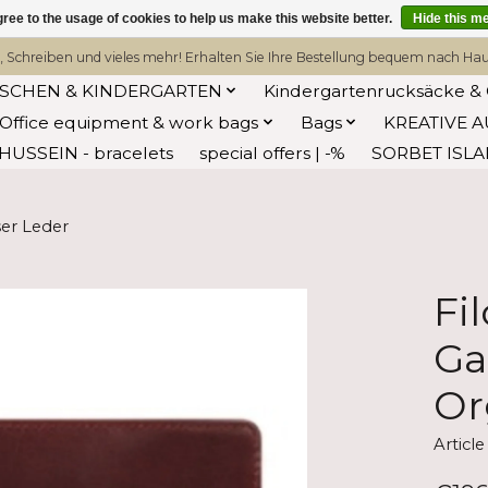
ree to the usage of cookies to help us make this website better.
Hide this m
, Schreiben und vieles mehr! Erhalten Sie Ihre Bestellung bequem nach Hause
ASCHEN & KINDERGARTEN
Kindergartenrucksäcke & 
Office equipment & work bags
Bags
KREATIVE A
HUSSEIN - bracelets
special offers | -%
SORBET ISL
er Leder
Fi
Ga
Or
Articl