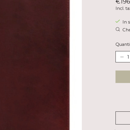
€196
Incl. ta
In s
Che
Quanti