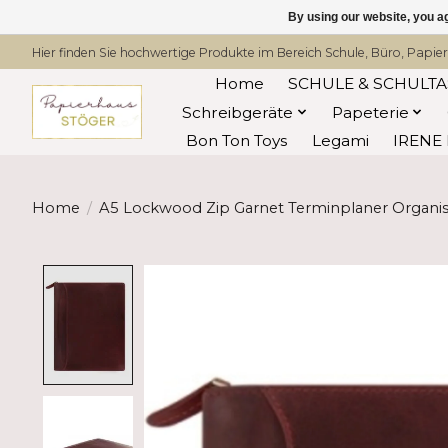
By using our website, you ag
Hier finden Sie hochwertige Produkte im Bereich Schule, Büro, Papier
Home
SCHULE & SCHULT
Schreibgeräte
Papeterie
Bon Ton Toys
Legami
IRENE 
Home
/
A5 Lockwood Zip Garnet Terminplaner Organis
Product image slideshow Items