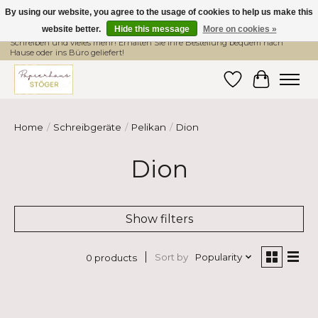
By using our website, you agree to the usage of cookies to help us make this
website better.
Hide this message
More on cookies »
Hier finden Sie hochwertige Produkte im Bereich Schule, Büro, Papier,
Schreiben und vieles mehr! Erhalten Sie Ihre Bestellung bequem nach
Hause oder ins Büro geliefert!
Wishlist
Cart
Home
/
Schreibgeräte
/
Pelikan
/
Dion
Dion
Show filters
Sort by
Popularity
0 products