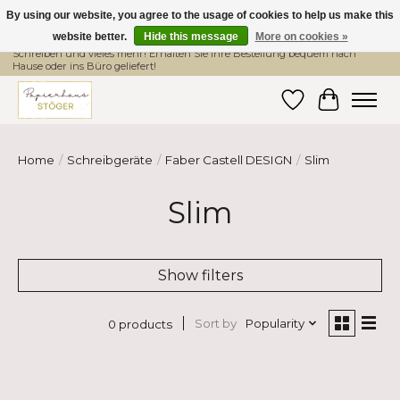
By using our website, you agree to the usage of cookies to help us make this
website better.
Hide this message
More on cookies »
Hier finden Sie hochwertige Produkte im Bereich Schule, Büro, Papier,
Schreiben und vieles mehr! Erhalten Sie Ihre Bestellung bequem nach
Hause oder ins Büro geliefert!
Wishlist
Cart
Home
/
Schreibgeräte
/
Faber Castell DESIGN
/
Slim
Slim
Show filters
Sort by
Popularity
0 products