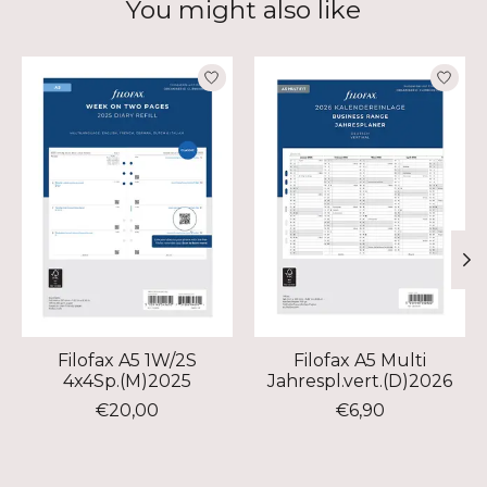
You might also like
Product carousel items
Filofax A5 1W/2S
Filofax A5 Multi
4x4Sp.(M)2025
Jahrespl.vert.(D)2026
€20,00
€6,90