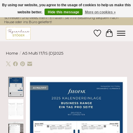
By using our website, you agree to the usage of cookies to help us make this
website better.
Hide this message
More on cookies »
Hier finden Sie hochwertige Produkte im Bereich Schule, Büro, Papier,
Schreiben und vieles mehr! Erhalten Sie Ihre Bestellung bequem nach
Hause oder ins Büro geliefert!
Wishlist
Cart
Home
/
A5 Multi 1T/1S (D)2025
Product image slideshow Items