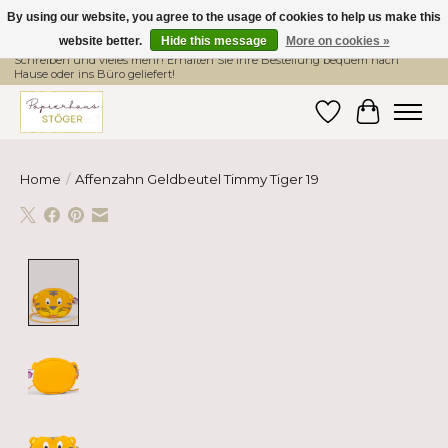
By using our website, you agree to the usage of cookies to help us make this
website better.
Hide this message
More on cookies »
Hier finden Sie hochwertige Produkte im Bereich Schule, Büro, Papier,
Schreiben und vieles mehr! Erhalten Sie Ihre Bestellung bequem nach
Hause oder ins Büro geliefert!
Wishlist
Cart
Home
/
Affenzahn Geldbeutel Timmy Tiger 19
Product image slideshow Items