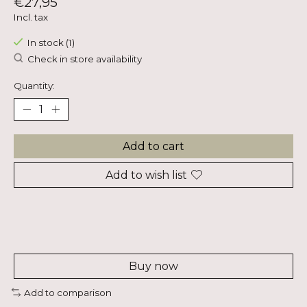
€27,95
Incl. tax
In stock (1)
Check in store availability
Quantity:
Add to cart
Add to wish list
Buy now
Add to comparison