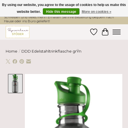
By using our website, you agree to the usage of cookies to help us make this
website better.
Hide this message
More on cookies »
Hier finden Sie hochwertige Produkte im Bereich Schule, Büro, Papier,
Schreiben und vieles mehr! Erhalten Sie Ihre Bestellung bequem nach
Hause oder ins Büro geliefert!
Wishlist
Cart
Home
/
DDD Edelstahltrinkflasche grŸn
Product image slideshow Items