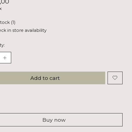
,00
x
tock (1)
ck in store availability
ty:
Add to cart
Buy now