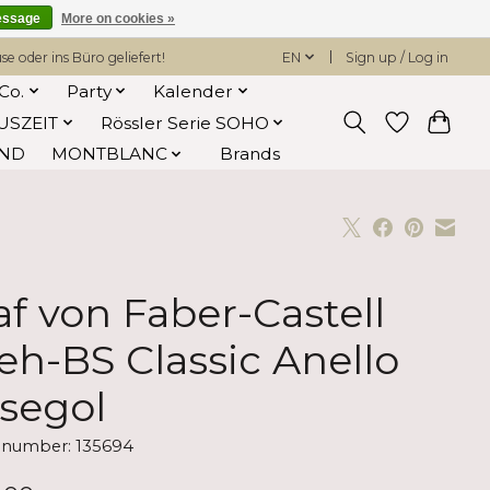
essage
More on cookies »
 oder ins Büro geliefert!
EN
Sign up / Log in
Co.
Party
Kalender
USZEIT
Rössler Serie SOHO
AND
MONTBLANC
Brands
af von Faber-Castell
eh-BS Classic Anello
segol
e number: 135694