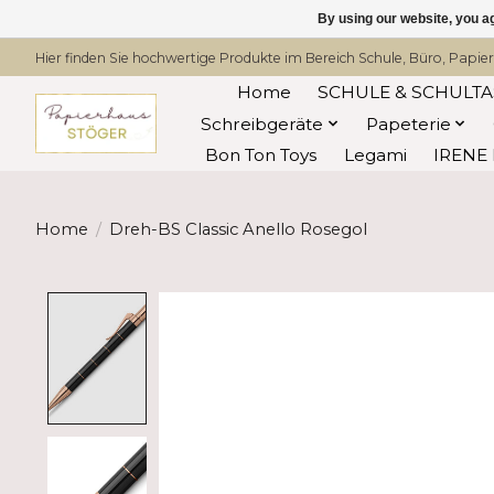
By using our website, you ag
Hier finden Sie hochwertige Produkte im Bereich Schule, Büro, Papier
Home
SCHULE & SCHULT
Schreibgeräte
Papeterie
Bon Ton Toys
Legami
IRENE 
Home
/
Dreh-BS Classic Anello Rosegol
Product image slideshow Items