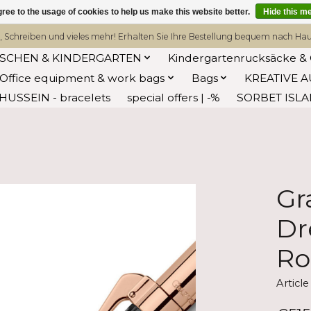
ree to the usage of cookies to help us make this website better.
Hide this m
, Schreiben und vieles mehr! Erhalten Sie Ihre Bestellung bequem nach Hause
ASCHEN & KINDERGARTEN
Kindergartenrucksäcke & 
Office equipment & work bags
Bags
KREATIVE A
HUSSEIN - bracelets
special offers | -%
SORBET ISL
Gr
Dr
Ro
Articl