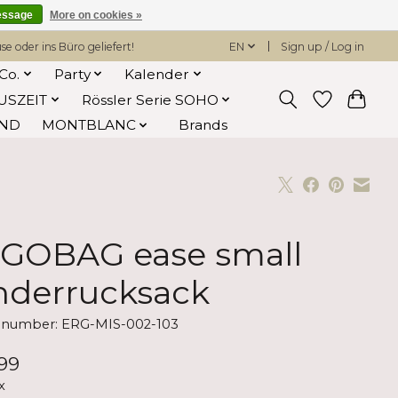
essage
More on cookies »
 oder ins Büro geliefert!
EN
Sign up / Log in
Co.
Party
Kalender
USZEIT
Rössler Serie SOHO
AND
MONTBLANC
Brands
GOBAG ease small
nderrucksack
e number: ERG-MIS-002-103
99
x