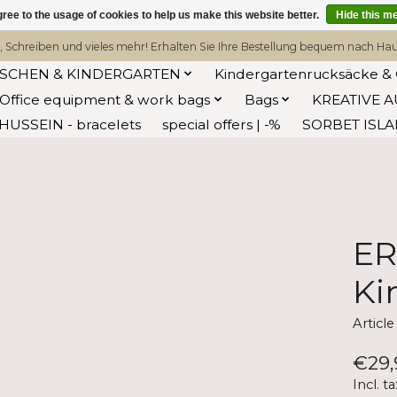
ree to the usage of cookies to help us make this website better.
Hide this m
, Schreiben und vieles mehr! Erhalten Sie Ihre Bestellung bequem nach Hause
ASCHEN & KINDERGARTEN
Kindergartenrucksäcke & 
Office equipment & work bags
Bags
KREATIVE A
HUSSEIN - bracelets
special offers | -%
SORBET ISL
ER
Ki
Articl
€29,
Incl. ta