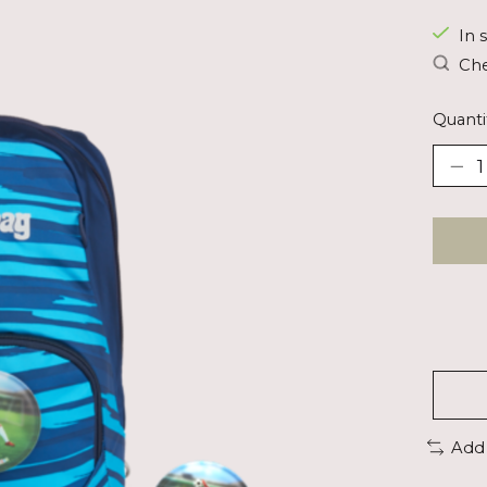
In 
Che
Quanti
Add