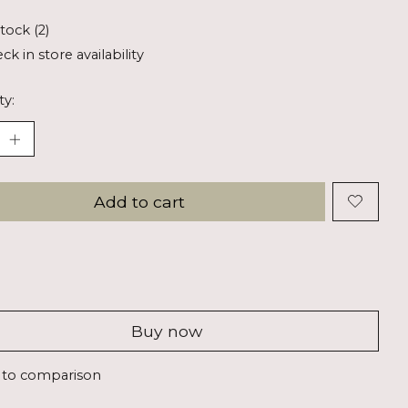
stock (2)
ck in store availability
ty:
Add to cart
Buy now
 to comparison