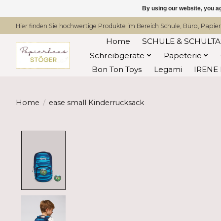
By using our website, you ag
Hier finden Sie hochwertige Produkte im Bereich Schule, Büro, Papier
Home
SCHULE & SCHULT
Schreibgeräte
Papeterie
Bon Ton Toys
Legami
IRENE 
Home
/
ease small Kinderrucksack
Product image slideshow Items