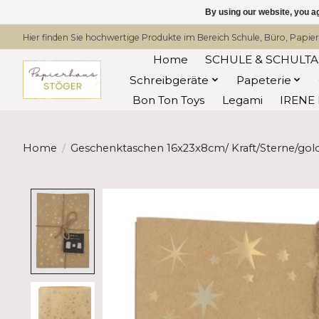
By using our website, you ag
Hier finden Sie hochwertige Produkte im Bereich Schule, Büro, Papier
Home
SCHULE & SCHULT
Schreibgeräte
Papeterie
Bon Ton Toys
Legami
IRENE 
Home
/
Geschenktaschen 16x23x8cm/ Kraft/Sterne/gold 
Product image slideshow Items