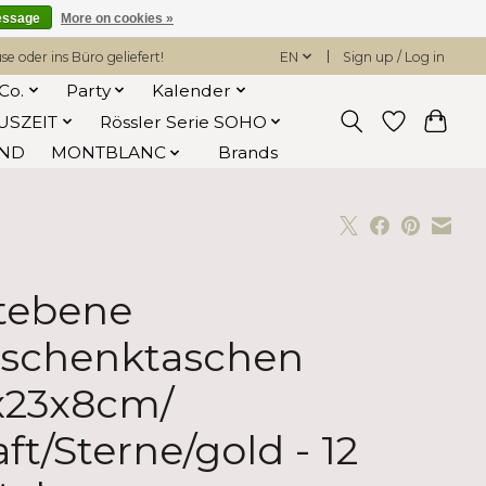
essage
More on cookies »
 oder ins Büro geliefert!
EN
Sign up / Log in
Co.
Party
Kalender
USZEIT
Rössler Serie SOHO
AND
MONTBLANC
Brands
tebene
schenktaschen
x23x8cm/
aft/Sterne/gold - 12