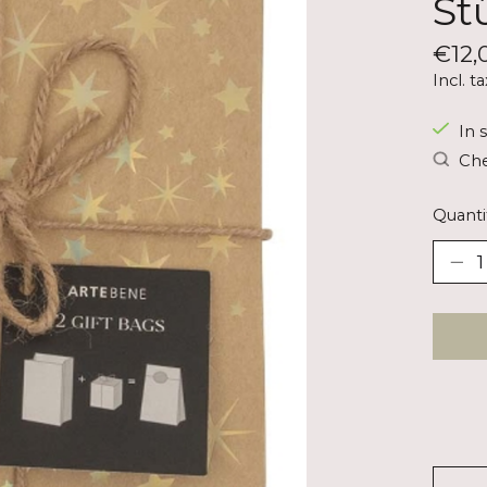
St
€12,
Incl. ta
In 
Che
Quanti