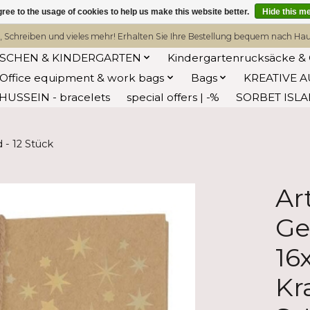
ree to the usage of cookies to help us make this website better.
Hide this m
, Schreiben und vieles mehr! Erhalten Sie Ihre Bestellung bequem nach Hause
ASCHEN & KINDERGARTEN
Kindergartenrucksäcke & 
Office equipment & work bags
Bags
KREATIVE A
HUSSEIN - bracelets
special offers | -%
SORBET ISL
- 12 Stück
Ar
Ge
16
Kr