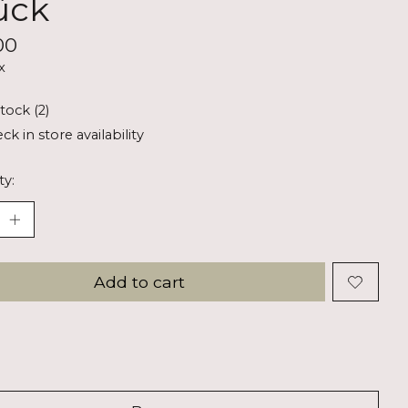
ück
00
x
stock (2)
ck in store availability
ty:
Add to cart