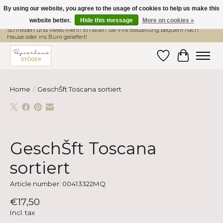
By using our website, you agree to the usage of cookies to help us make this
website better.
Hide this message
More on cookies »
Hier finden Sie hochwertige Produkte im Bereich Schule, Büro, Papier,
Schreiben und vieles mehr! Erhalten Sie Ihre Bestellung bequem nach
Hause oder ins Büro geliefert!
Wishlist
Cart
Home
/
GeschŠft Toscana sortiert
Product image slideshow Items
GeschŠft Toscana
sortiert
Article number: 00413322MQ
€17,50
Incl. tax