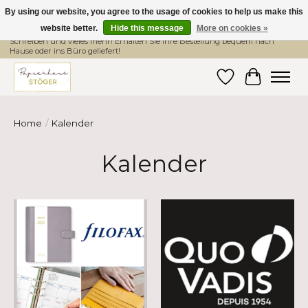
By using our website, you agree to the usage of cookies to help us make this
website better.
Hide this message
More on cookies »
Hier finden Sie hochwertige Produkte im Bereich Schule, Büro, Papier,
Schreiben und vieles mehr! Erhalten Sie Ihre Bestellung bequem nach
Hause oder ins Büro geliefert!
Wishlist
Cart
Home
/
Kalender
Kalender