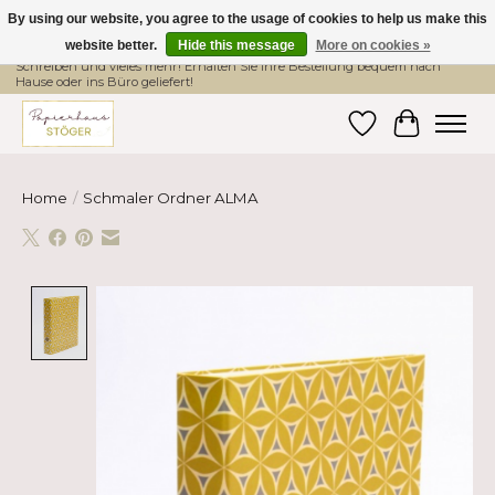
By using our website, you agree to the usage of cookies to help us make this
website better.
Hide this message
More on cookies »
Hier finden Sie hochwertige Produkte im Bereich Schule, Büro, Papier,
Schreiben und vieles mehr! Erhalten Sie Ihre Bestellung bequem nach
Hause oder ins Büro geliefert!
Wishlist
Cart
Home
/
Schmaler Ordner ALMA
Product image slideshow Items