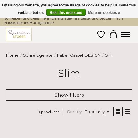
By using our website, you agree to the usage of cookies to help us make this
website better.
Hide this message
More on cookies »
Hier finden Sie hochwertige Produkte im Bereich Schule, Büro, Papier,
Schreiben und vieles mehr! Erhalten Sie Ihre Bestellung bequem nach
Hause oder ins Büro geliefert!
Wishlist
Cart
Home
/
Schreibgeräte
/
Faber Castell DESIGN
/
Slim
Slim
Show filters
Sort by
Popularity
0 products