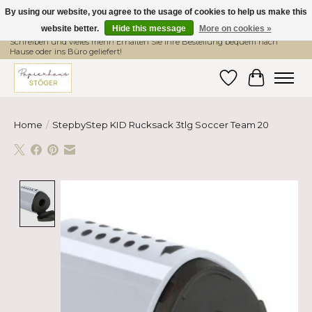
By using our website, you agree to the usage of cookies to help us make this
website better.
Hide this message
More on cookies »
Hier finden Sie hochwertige Produkte im Bereich Schule, Büro, Papier,
Schreiben und vieles mehr! Erhalten Sie Ihre Bestellung bequem nach
Hause oder ins Büro geliefert!
Wishlist
Cart
Home
/
StepbyStep KID Rucksack 3tlg Soccer Team 20
Product image slideshow Items